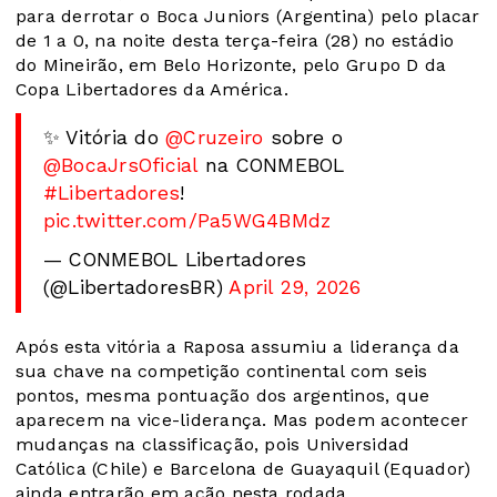
para derrotar o Boca Juniors (Argentina) pelo placar
de 1 a 0, na noite desta terça-feira (28) no estádio
do Mineirão, em Belo Horizonte, pelo Grupo D da
Copa Libertadores da América.
✨ Vitória do
@Cruzeiro
sobre o
@BocaJrsOficial
na CONMEBOL
#Libertadores
!
pic.twitter.com/Pa5WG4BMdz
— CONMEBOL Libertadores
(@LibertadoresBR)
April 29, 2026
Após esta vitória a Raposa assumiu a liderança da
sua chave na competição continental com seis
pontos, mesma pontuação dos argentinos, que
aparecem na vice-liderança. Mas podem acontecer
mudanças na classificação, pois Universidad
Católica (Chile) e Barcelona de Guayaquil (Equador)
ainda entrarão em ação nesta rodada.