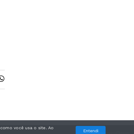
 como você usa o site. Ao
Entendi
Com a tecnologia