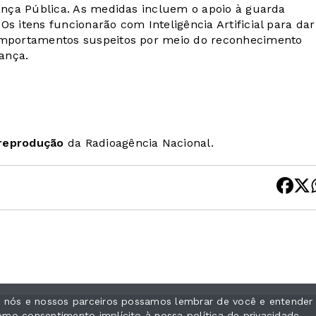
rança Pública. As medidas incluem o apoio à guarda
s itens funcionarão com Inteligência Artificial para dar
comportamentos suspeitos por meio do reconhecimento
ança.
 reprodução
da Radioagência Nacional.
ue nós e nossos parceiros possamos lembrar de você e entender
como consentimento implícito à nossa
política de privacidade
.