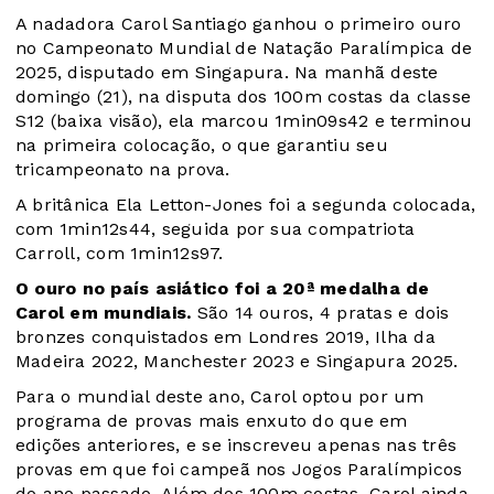
A nadadora Carol Santiago ganhou o primeiro ouro
no Campeonato Mundial de Natação Paralímpica de
2025, disputado em Singapura. Na manhã deste
domingo (21), na disputa dos 100m costas da classe
S12 (baixa visão), ela marcou 1min09s42 e terminou
na primeira colocação, o que garantiu seu
tricampeonato na prova.
A britânica Ela Letton-Jones foi a segunda colocada,
com 1min12s44, seguida por sua compatriota
Carroll, com 1min12s97.
O ouro no país asiático foi a 20ª medalha de
Carol em mundiais.
São 14 ouros, 4 pratas e dois
bronzes conquistados em Londres 2019, Ilha da
Madeira 2022, Manchester 2023 e Singapura 2025.
Para o mundial deste ano, Carol optou por um
programa de provas mais enxuto do que em
edições anteriores, e se inscreveu apenas nas três
provas em que foi campeã nos Jogos Paralímpicos
do ano passado. Além dos 100m costas, Carol ainda