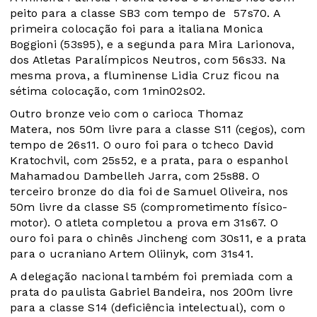
peito para a classe SB3 com tempo de 57s70. A
primeira colocação foi para a italiana Monica
Boggioni (53s95), e a segunda para Mira Larionova,
dos Atletas Paralímpicos Neutros, com 56s33. Na
mesma prova, a fluminense Lidia Cruz ficou na
sétima colocação, com 1min02s02.
Outro bronze veio com o carioca Thomaz
Matera, nos 50m livre para a classe S11 (cegos), com
tempo de 26s11. O ouro foi para o tcheco David
Kratochvil, com 25s52, e a prata, para o espanhol
Mahamadou Dambelleh Jarra, com 25s88. O
terceiro bronze do dia foi de Samuel Oliveira, nos
50m livre da classe S5 (comprometimento físico-
motor). O atleta completou a prova em 31s67. O
ouro foi para o chinês Jincheng com 30s11, e a prata
para o ucraniano Artem Oliinyk, com 31s41.
A delegação nacional também foi premiada com a
prata do paulista Gabriel Bandeira, nos 200m livre
para a classe S14 (deficiência intelectual), com o